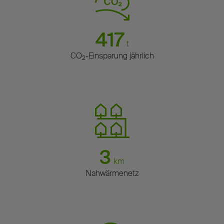
417
t
CO
-Einsparung jährlich
2
3
km
Nahwärmenetz