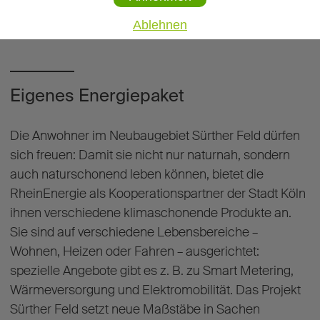
Ablehnen
Eigenes Energiepaket
Die Anwohner im Neubaugebiet Sürther Feld dürfen
sich freuen: Damit sie nicht nur naturnah, sondern
auch naturschonend leben können, bietet die
RheinEnergie als Kooperationspartner der Stadt Köln
ihnen verschiedene klimaschonende Produkte an.
Sie sind auf verschiedene Lebensbereiche –
Wohnen, Heizen oder Fahren – ausgerichtet:
spezielle Angebote gibt es z. B. zu Smart Metering,
Wärmeversorgung und Elektromobilität. Das Projekt
Sürther Feld setzt neue Maßstäbe in Sachen