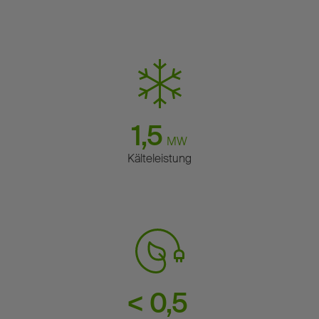
1,5
MW
Kälteleistung
< 0,5