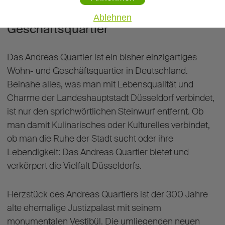
Unnachahmliches Wohn- und
Ablehnen
Geschäftsquartier
Das Andreas Quartier ist ein bisher einzigartiges
Wohn- und Geschäftsquartier in Deutschland.
Beinahe alles, was man mit Lebensqualität und
Charme der Landeshauptstadt Düsseldorf verbindet,
ist nur den sprichwörtlichen Steinwurf entfernt. Ob
man damit Kulinarisches oder Kulturelles verbindet,
ob man die Ruhe der Stadt sucht oder ihre
Lebendigkeit: Das Andreas Quartier bietet und
verkörpert die Vielfalt Düsseldorfs.
Herzstück des Andreas Quartiers ist der 300 Jahre
alte ehemalige Justizpalast mit seinem
monumentalen Vestibül. Die umliegenden neuen